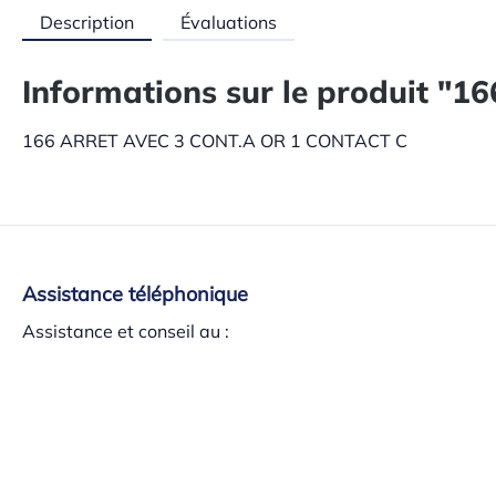
Description
Évaluations
Informations sur le produit 
166 ARRET AVEC 3 CONT.A OR 1 CONTACT C
Assistance téléphonique
Assistance et conseil au :
+34 937 140 382
lundi au jeudi 8h-13:30h – 15h-17:30h, vendredi 8h-
15 h