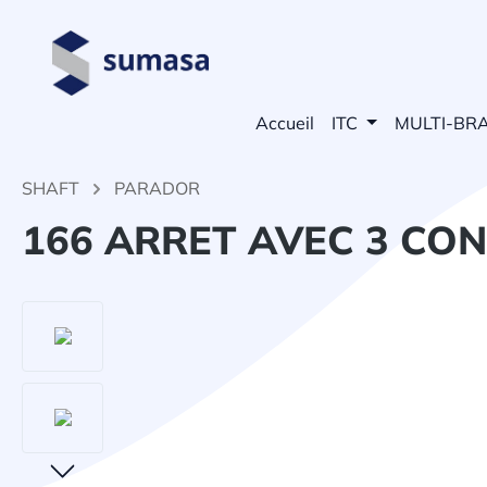
echerche
Passer à la navigation principale
Accueil
ITC
MULTI-BR
SHAFT
PARADOR
166 ARRET AVEC 3 CON
Ignorer la galerie d'images