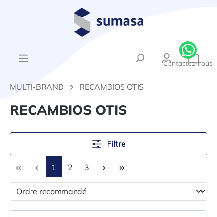
tenu principal
{1}Le
Contactez-nous
MULTI-BRAND
RECAMBIOS OTIS
RECAMBIOS OTIS
Filtre
Page
Page
Page
1
2
3