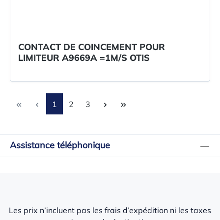
CONTACT DE COINCEMENT POUR
LIMITEUR A9669A =1M/S OTIS
Page
Page
Page
1
2
3
Assistance téléphonique
Les prix n’incluent pas les frais d’expédition ni les taxes