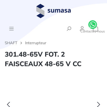
tenu principal
{1}Le
Contactez-nous
SHAFT
Interrupteur
301.48-65V FOT. 2
FAISCEAUX 48-65 V CC
Ignorer la galerie d'images