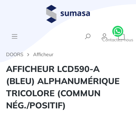
tenu principal
{1}Le
Contactez-nous
DOORS
Afficheur
AFFICHEUR LCD590-A
(BLEU) ALPHANUMÉRIQUE
TRICOLORE (COMMUN
NÉG./POSITIF)
Ignorer la galerie d'images