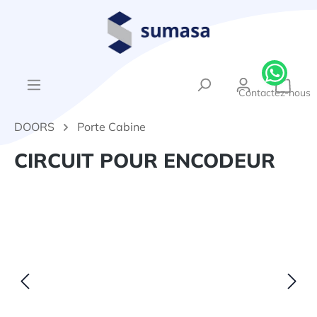
tenu principal
{1}Le
Contactez-nous
DOORS
Porte Cabine
CIRCUIT POUR ENCODEUR
Ignorer la galerie d'images