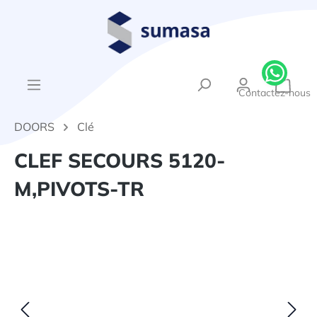
tenu principal
{1}Le
Contactez-nous
DOORS
Clé
CLEF SECOURS 5120-
M,PIVOTS-TR
Ignorer la galerie d'images