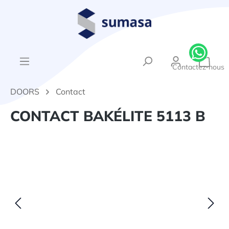
tenu principal
{1}Le
Contactez-nous
DOORS
Contact
CONTACT BAKÉLITE 5113 B
Ignorer la galerie d'images