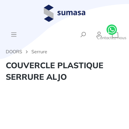
tenu principal
{1}Le
Contactez-nous
DOORS
Serrure
COUVERCLE PLASTIQUE
SERRURE ALJO
Ignorer la galerie d'images