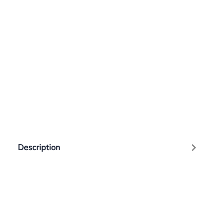
Description
COUVERCLE PLASTIQUE SERRURE ALJO
Évaluations