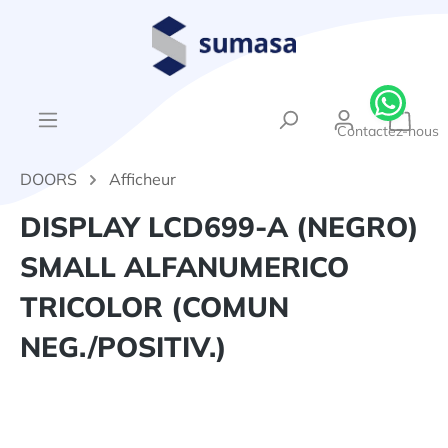
tenu principal
{1}Le
Contactez-nous
DOORS
Afficheur
DISPLAY LCD699-A (NEGRO)
SMALL ALFANUMERICO
TRICOLOR (COMUN
NEG./POSITIV.)
Ignorer la galerie d'images