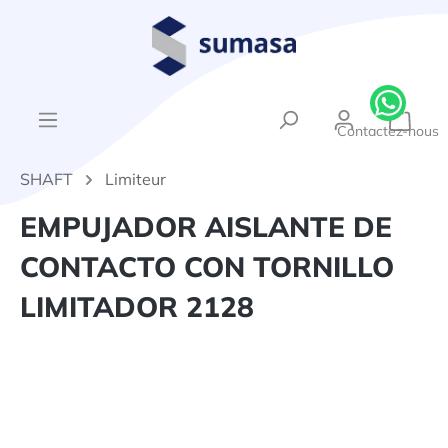
tenu principal
{1}Le
Contactez-nous
SHAFT
Limiteur
EMPUJADOR AISLANTE DE
CONTACTO CON TORNILLO
LIMITADOR 2128
Ignorer la galerie d'images