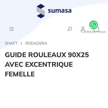
tenu principal
{1}Le
Contactez-nous
SHAFT
RODADERA
GUIDE ROULEAUX 90X25
AVEC EXCENTRIQUE
FEMELLE
Ignorer la galerie d'images