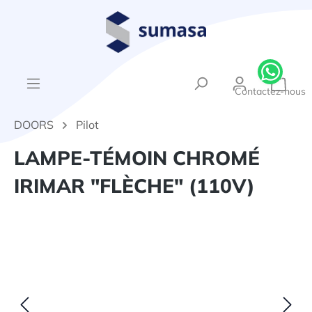
tenu principal
{1}Le
Contactez-nous
DOORS
Pilot
LAMPE-TÉMOIN CHROMÉ
IRIMAR "FLÈCHE" (110V)
Ignorer la galerie d'images