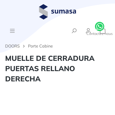
tenu principal
{1}Le
Contactez-nous
DOORS
Porte Cabine
MUELLE DE CERRADURA
PUERTAS RELLANO
DERECHA
Ignorer la galerie d'images