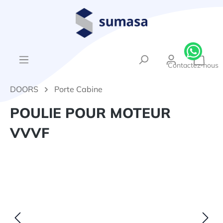
tenu principal
{1}Le
Contactez-nous
DOORS
Porte Cabine
POULIE POUR MOTEUR
VVVF
Ignorer la galerie d'images