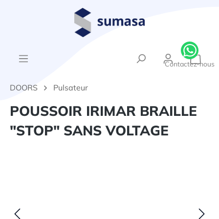
tenu principal
{1}Le
Contactez-nous
DOORS
Pulsateur
POUSSOIR IRIMAR BRAILLE
"STOP" SANS VOLTAGE
Ignorer la galerie d'images