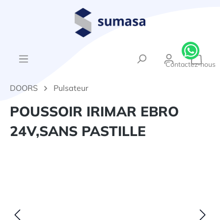
tenu principal
{1}Le
Contactez-nous
DOORS
Pulsateur
POUSSOIR IRIMAR EBRO
24V,SANS PASTILLE
Ignorer la galerie d'images