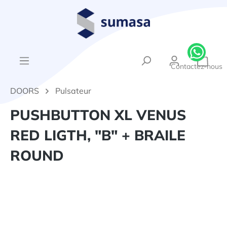
tenu principal
{1}Le
Contactez-nous
DOORS
Pulsateur
PUSHBUTTON XL VENUS
RED LIGTH, "B" + BRAILE
ROUND
Ignorer la galerie d'images