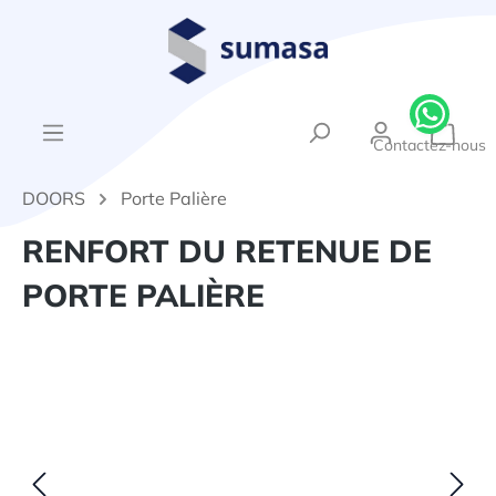
tenu principal
{1}Le
Contactez-nous
DOORS
Porte Palière
RENFORT DU RETENUE DE
PORTE PALIÈRE
Ignorer la galerie d'images