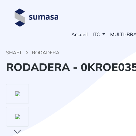
echerche
Passer à la navigation principale
Accueil
ITC
MULTI-BR
SHAFT
RODADERA
RODADERA - 0KROE03
Ignorer la galerie d'images