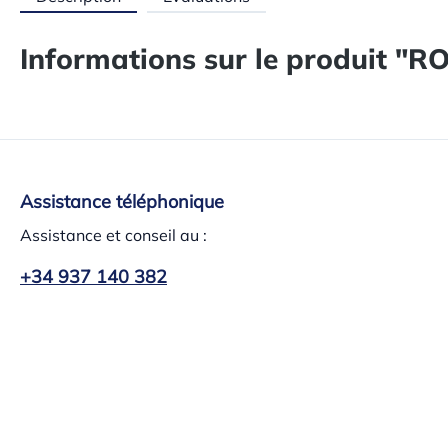
Informations sur le produit 
Assistance téléphonique
Assistance et conseil au :
+34 937 140 382
lundi au jeudi 8h-13:30h – 15h-17:30h, vendredi 8h-
15 h
Ou via notre formulaire de contact
.