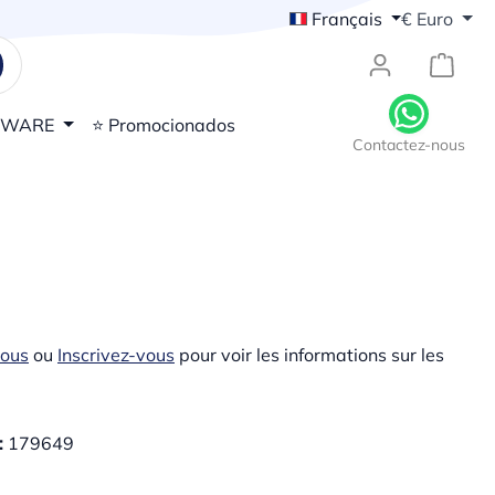
Français
€
Euro
{1}Le
DWARE
⭐ Promocionados
Contactez-nous
vous
ou
Inscrivez-vous
pour voir les informations sur les
:
179649