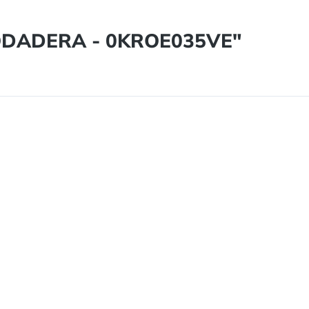
"RODADERA - 0KROE035VE"