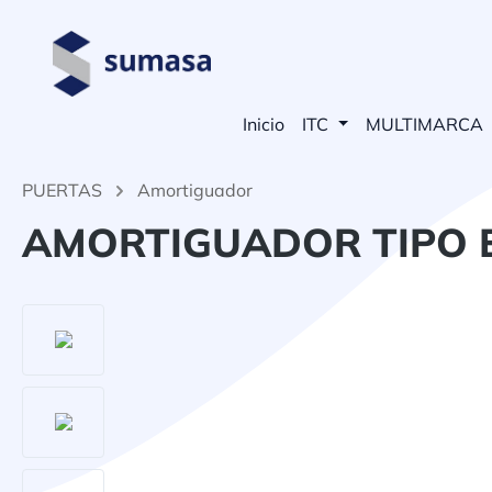
 búsqueda
Saltar a la navegación principal
Inicio
ITC
MULTIMARCA
PUERTAS
Amortiguador
AMORTIGUADOR TIPO 
Omitir galería de imágenes