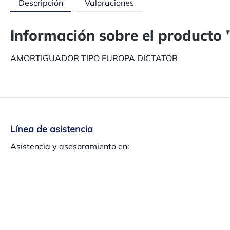
Descripción
Valoraciones
Información sobre el produ
AMORTIGUADOR TIPO EUROPA DICTATOR
Línea de asistencia
Asistencia y asesoramiento en:
+34 937 140 382
Lu-Ju 8h-13:30h – 15h-17:30h, Vi 8h-15 h
O a través de nuestro
formulario de contacto
.