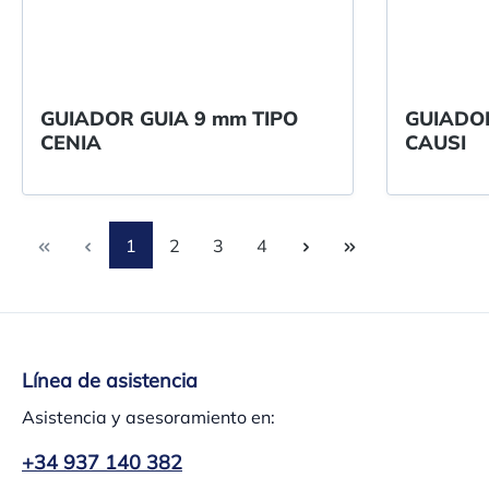
GUIADOR GUIA 9 mm TIPO
GUIADOR
CENIA
CAUSI
Página
Página
Página
Página
1
2
3
4
Línea de asistencia
Asistencia y asesoramiento en:
+34 937 140 382