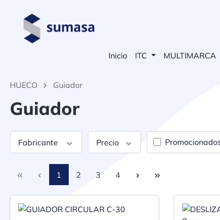
 búsqueda
Saltar a la navegación principal
Inicio
ITC
MULTIMARCA
HUECO
Guiador
Guiador
Promocionado
Fabricante
Precio
Página
Página
Página
Página
1
2
3
4