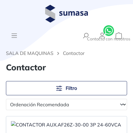
enido principal
{1}El
Contacta con nosotros
SALA DE MAQUINAS
Contactor
Contactor
Filtro