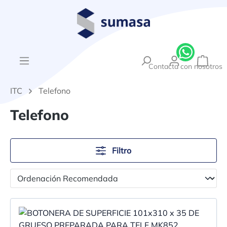
enido principal
{1}El
Contacta con nosotros
ITC
Telefono
Telefono
Filtro