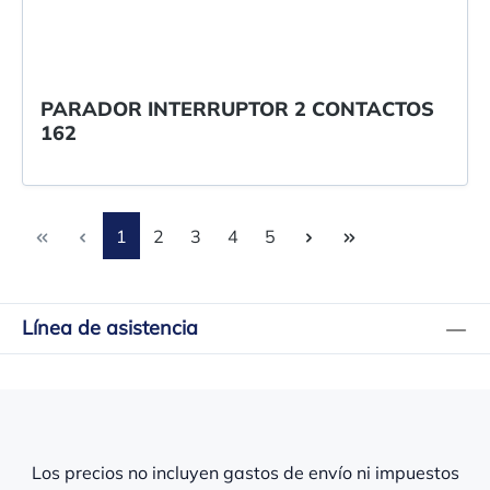
PARADOR INTERRUPTOR 2 CONTACTOS
162
Página
Página
Página
Página
Página
1
2
3
4
5
Línea de asistencia
Los precios no incluyen gastos de envío ni impuestos