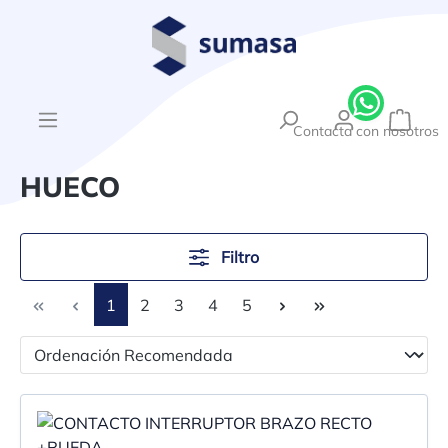
enido principal
{1}El
Contacta con nosotros
HUECO
Filtro
Página
Página
Página
Página
Página
1
2
3
4
5