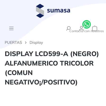
enido principal
{1}El
Contacta con nosotros
PUERTAS
Display
DISPLAY LCD599-A (NEGRO)
ALFANUMERICO TRICOLOR
(COMUN
NEGATIVO¡/POSITIVO)
Omitir galería de imágenes