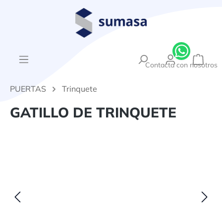
enido principal
{1}El
Contacta con nosotros
PUERTAS
Trinquete
GATILLO DE TRINQUETE
Omitir galería de imágenes