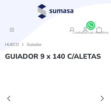
enido principal
{1}El
Contacta con nosotros
HUECO
Guiador
GUIADOR 9 x 140 C/ALETAS
Omitir galería de imágenes