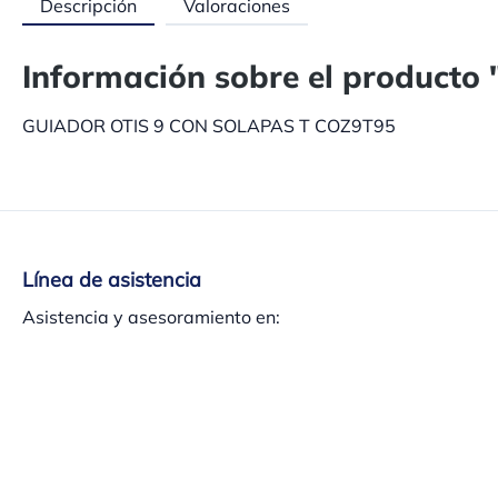
Descripción
Valoraciones
Información sobre el produc
GUIADOR OTIS 9 CON SOLAPAS T COZ9T95
Línea de asistencia
Asistencia y asesoramiento en:
+34 937 140 382
Lu-Ju 8h-13:30h – 15h-17:30h, Vi 8h-15 h
O a través de nuestro
formulario de contacto
.