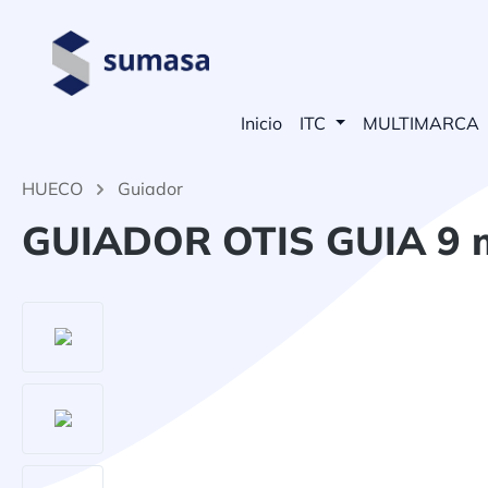
 búsqueda
Saltar a la navegación principal
Inicio
ITC
MULTIMARCA
HUECO
Guiador
GUIADOR OTIS GUIA 9
Omitir galería de imágenes