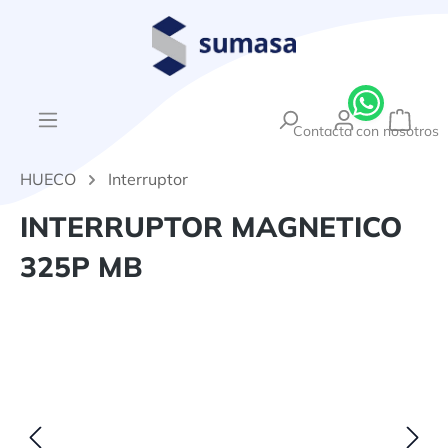
enido principal
{1}El
Contacta con nosotros
HUECO
Interruptor
INTERRUPTOR MAGNETICO
325P MB
Omitir galería de imágenes