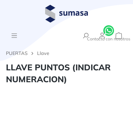
enido principal
{1}El
Contacta con nosotros
PUERTAS
Llave
LLAVE PUNTOS (INDICAR
NUMERACION)
Omitir galería de imágenes