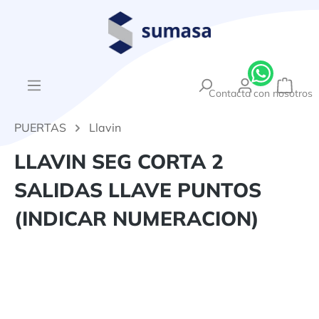
enido principal
{1}El
Contacta con nosotros
PUERTAS
Llavin
LLAVIN SEG CORTA 2
SALIDAS LLAVE PUNTOS
(INDICAR NUMERACION)
Omitir galería de imágenes