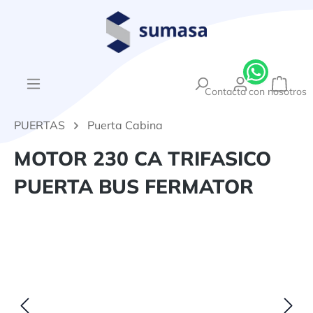
enido principal
{1}El
Contacta con nosotros
PUERTAS
Puerta Cabina
MOTOR 230 CA TRIFASICO
PUERTA BUS FERMATOR
Omitir galería de imágenes