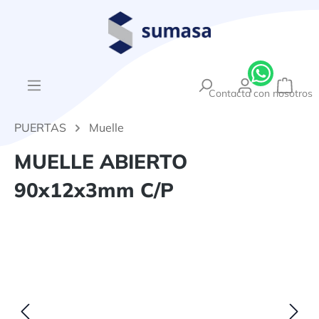
enido principal
{1}El
Contacta con nosotros
PUERTAS
Muelle
MUELLE ABIERTO
90x12x3mm C/P
Omitir galería de imágenes