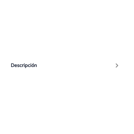
Descripción
PLACA "NENS NO" EN CATALAN
Valoraciones
Línea de asistencia