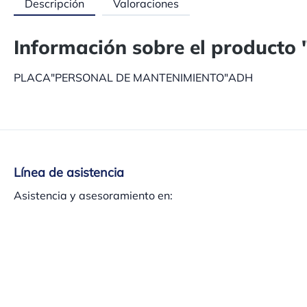
Descripción
Valoraciones
Información sobre el produ
PLACA"PERSONAL DE MANTENIMIENTO"ADH
Línea de asistencia
Asistencia y asesoramiento en:
+34 937 140 382
Lu-Ju 8h-13:30h – 15h-17:30h, Vi 8h-15 h
O a través de nuestro
formulario de contacto
.