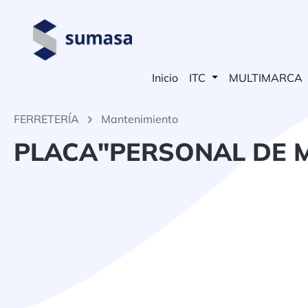
 búsqueda
Saltar a la navegación principal
Inicio
ITC
MULTIMARCA
FERRETERÍA
Mantenimiento
PLACA"PERSONAL DE 
Omitir galería de imágenes