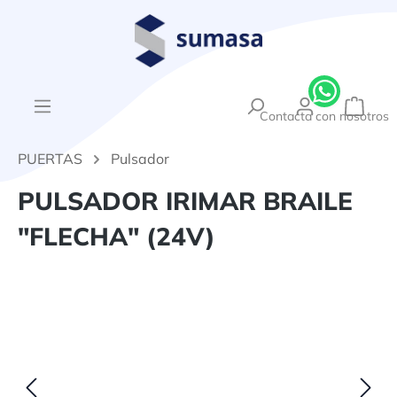
enido principal
{1}El
Contacta con nosotros
PUERTAS
Pulsador
PULSADOR IRIMAR BRAILE
"FLECHA" (24V)
Omitir galería de imágenes