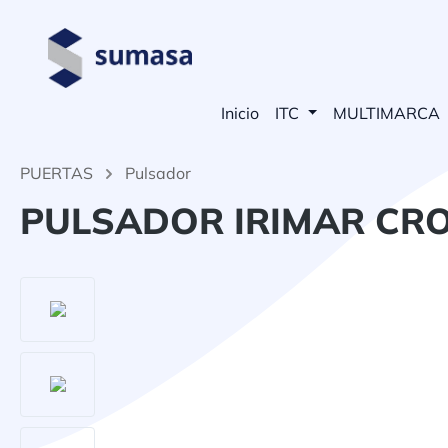
 búsqueda
Saltar a la navegación principal
Inicio
ITC
MULTIMARCA
PUERTAS
Pulsador
PULSADOR IRIMAR CRO
Omitir galería de imágenes