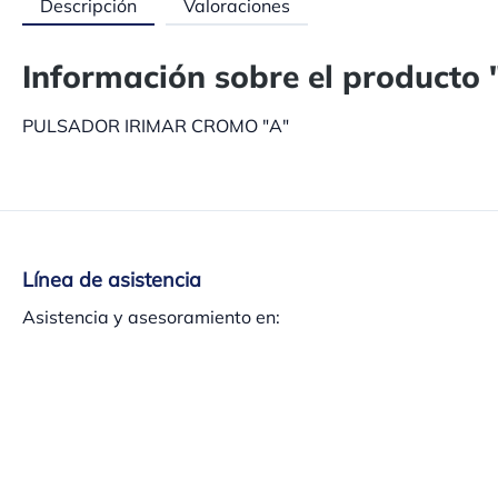
Descripción
Valoraciones
Información sobre el produc
PULSADOR IRIMAR CROMO "A"
Línea de asistencia
Asistencia y asesoramiento en:
+34 937 140 382
Lu-Ju 8h-13:30h – 15h-17:30h, Vi 8h-15 h
O a través de nuestro
formulario de contacto
.