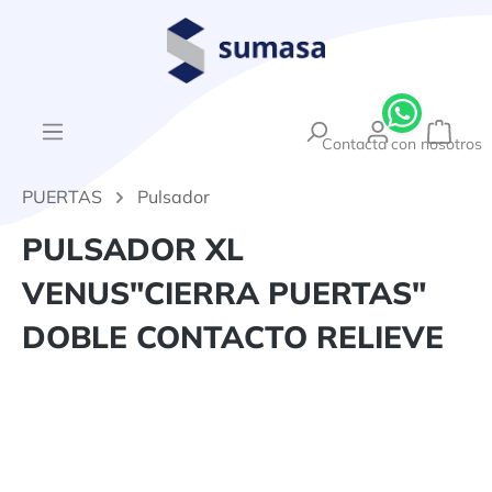
enido principal
{1}El
Contacta con nosotros
PUERTAS
Pulsador
PULSADOR XL
VENUS"CIERRA PUERTAS"
DOBLE CONTACTO RELIEVE
Omitir galería de imágenes