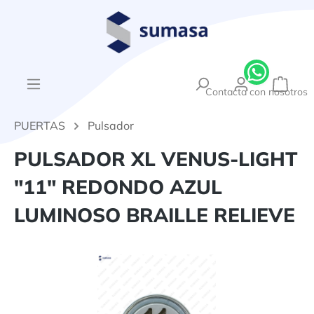
enido principal
{1}El
Contacta con nosotros
PUERTAS
Pulsador
PULSADOR XL VENUS-LIGHT
"11" REDONDO AZUL
LUMINOSO BRAILLE RELIEVE
Omitir galería de imágenes