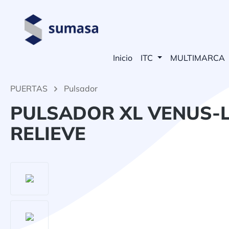
 búsqueda
Saltar a la navegación principal
Inicio
ITC
MULTIMARCA
PUERTAS
Pulsador
PULSADOR XL VENUS-L
RELIEVE
Omitir galería de imágenes