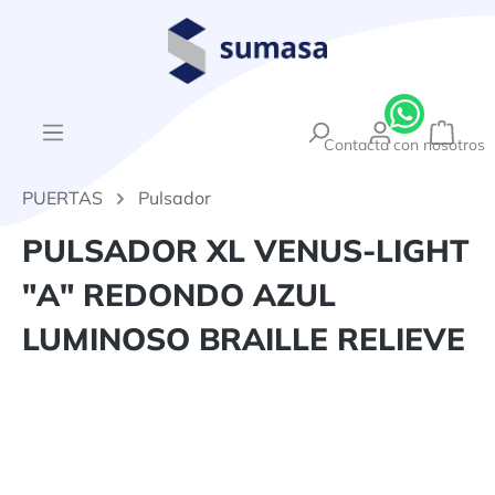
enido principal
{1}El
Contacta con nosotros
PUERTAS
Pulsador
PULSADOR XL VENUS-LIGHT
"A" REDONDO AZUL
LUMINOSO BRAILLE RELIEVE
Omitir galería de imágenes